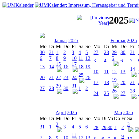
2025
Januar
2025
Februar
2025
Mo
Di
Mi
Do
Fr
Sa
So
Mo
Di
Mi
Do
Fr
30
31
1
2
3
4
5
27
28
29
30
31
6
7
8
9
10
11
12
5
3
4
6
7
15
17
13
14
16
18
19
14
10
11
12
13
25
20
21
22
23
24
26
19
17
18
20
21
29
31
27
28
30
1
2
26
28
24
25
27
April
2025
Mai
2025
Mo
Di
Mi
Do
Fr
Sa
So
Mo
Di
Mi
Do
Fr
Sa
2
3
31
1
3
4
5
6
28
29
30
1
2
11
9
7
8
9
10
12
13
5
6
7
8
10