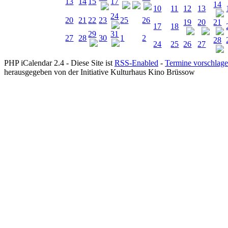
13
14
15
17
14
10
11
12
13
24
20
21
22
23
25
26
19
20
21
17
18
29
31
27
28
30
1
2
28
24
25
26
27
PHP iCalendar 2.4 -
Diese Site ist
RSS-Enabled
-
Termine vorschlag
herausgegeben von der Initiative Kulturhaus Kino Brüssow