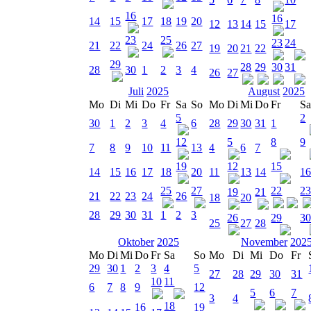
16
16
14
15
17
18
19
20
12
13
14
15
17
23
25
23
24
21
22
24
26
27
19
20
21
22
29
28
29
30
31
28
30
1
2
3
4
26
27
Juli
2025
August
2025
Mo
Di
Mi
Do
Fr
Sa
So
Mo
Di
Mi
Do
Fr
S
5
2
30
1
2
3
4
6
28
29
30
31
1
12
5
8
9
7
8
9
10
11
13
4
6
7
19
12
15
14
15
16
17
18
20
11
13
14
1
25
27
22
2
19
21
21
22
23
24
26
18
20
28
29
30
31
1
2
3
26
29
3
25
27
28
Oktober
2025
November
202
Mo
Di
Mi
Do
Fr
Sa
So
Mo
Di
Mi
Do
Fr
29
30
1
2
3
4
5
27
28
29
30
31
10
11
6
7
8
9
12
5
6
7
3
4
18
16
19