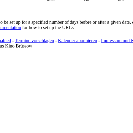
o be set up for a specified number of days before or after a given date
umentation
for how to set up the URLs
abled
-
Termine vorschlagen
-
Kalender abonnieren
-
Impressum und 
haus Kino Brüssow