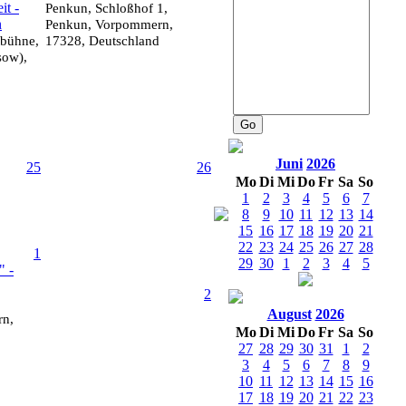
it -
Penkun, Schloßhof 1,
n
Penkun, Vorpommern,
tbühne,
17328, Deutschland
sow),
Juni
2026
25
26
Mo
Di
Mi
Do
Fr
Sa
So
1
2
3
4
5
6
7
8
9
10
11
12
13
14
15
16
17
18
19
20
21
22
23
24
25
26
27
28
1
29
30
1
2
3
4
5
" -
2
August
2026
rn,
Mo
Di
Mi
Do
Fr
Sa
So
27
28
29
30
31
1
2
3
4
5
6
7
8
9
10
11
12
13
14
15
16
17
18
19
20
21
22
23