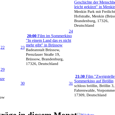
Geschichte der Menschhe
leicht gekürzt" in Menki
Menkin Park mit Freilich
Hofstraße, Menkin (Brüs
Brandenburg, 17326,
Deutschland
24
20:00
Film im Sommerkino
"In einem Land das es nicht
mehr gibt" in Brüssow
22
23
Badeanstalt Brüssow,
Prenzlauer Straße 19,
Brüssow, Brandenburg,
17326, Deutschland
29
21:30
Film "Zweigstelle
nze
Sommerkino auf Bröllin
30
31
schloss bröllin, Bröllin 3,
Fahrenwalde, Vorpomme
17309, Deutschland
sow