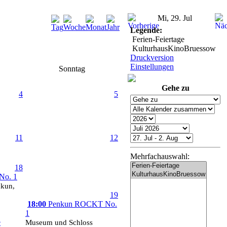
Mi, 29. Jul
Legende:
Ferien-Feiertage
KulturhausKinoBruessow
Druckversion
Einstellungen
Sonntag
Gehe zu
4
5
11
12
Mehrfachauswahl:
18
No. 1
nkun,
19
18:00
Penkun ROCKT No.
1
e
Museum und Schloss