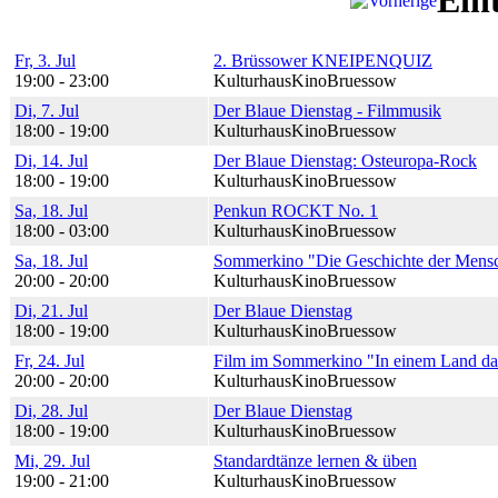
Ein
Fr, 3. Jul
2. Brüssower KNEIPENQUIZ
19:00 - 23:00
KulturhausKinoBruessow
Di, 7. Jul
Der Blaue Dienstag - Filmmusik
18:00 - 19:00
KulturhausKinoBruessow
Di, 14. Jul
Der Blaue Dienstag: Osteuropa-Rock
18:00 - 19:00
KulturhausKinoBruessow
Sa, 18. Jul
Penkun ROCKT No. 1
18:00 - 03:00
KulturhausKinoBruessow
Sa, 18. Jul
Sommerkino "Die Geschichte der Menschh
20:00 - 20:00
KulturhausKinoBruessow
Di, 21. Jul
Der Blaue Dienstag
18:00 - 19:00
KulturhausKinoBruessow
Fr, 24. Jul
Film im Sommerkino "In einem Land das
20:00 - 20:00
KulturhausKinoBruessow
Di, 28. Jul
Der Blaue Dienstag
18:00 - 19:00
KulturhausKinoBruessow
Mi, 29. Jul
Standardtänze lernen & üben
19:00 - 21:00
KulturhausKinoBruessow