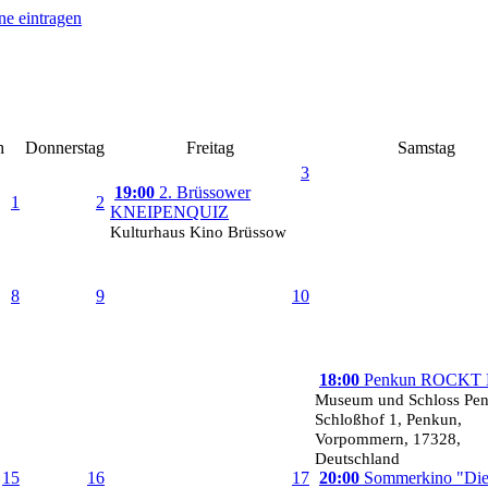
h
Donnerstag
Freitag
Samstag
3
19:00
2. Brüssower
1
2
KNEIPENQUIZ
Kulturhaus Kino Brüssow
8
9
10
18:00
Penkun ROCKT 
Museum und Schloss Pe
Schloßhof 1, Penkun,
Vorpommern, 17328,
Deutschland
15
16
17
20:00
Sommerkino "Di