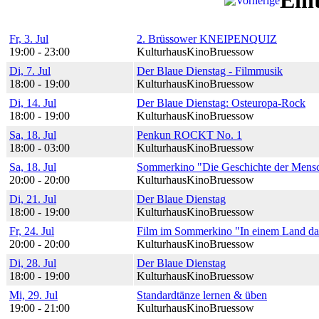
Ein
Fr, 3. Jul
2. Brüssower KNEIPENQUIZ
19:00 - 23:00
KulturhausKinoBruessow
Di, 7. Jul
Der Blaue Dienstag - Filmmusik
18:00 - 19:00
KulturhausKinoBruessow
Di, 14. Jul
Der Blaue Dienstag: Osteuropa-Rock
18:00 - 19:00
KulturhausKinoBruessow
Sa, 18. Jul
Penkun ROCKT No. 1
18:00 - 03:00
KulturhausKinoBruessow
Sa, 18. Jul
Sommerkino "Die Geschichte der Menschh
20:00 - 20:00
KulturhausKinoBruessow
Di, 21. Jul
Der Blaue Dienstag
18:00 - 19:00
KulturhausKinoBruessow
Fr, 24. Jul
Film im Sommerkino "In einem Land das
20:00 - 20:00
KulturhausKinoBruessow
Di, 28. Jul
Der Blaue Dienstag
18:00 - 19:00
KulturhausKinoBruessow
Mi, 29. Jul
Standardtänze lernen & üben
19:00 - 21:00
KulturhausKinoBruessow