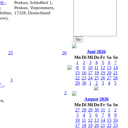
it -
Penkun, Schloßhof 1,
n
Penkun, Vorpommern,
tbühne,
17328, Deutschland
sow),
Juni
2026
25
26
Mo
Di
Mi
Do
Fr
Sa
So
1
2
3
4
5
6
7
8
9
10
11
12
13
14
15
16
17
18
19
20
21
22
23
24
25
26
27
28
1
29
30
1
2
3
4
5
" -
2
August
2026
rn,
Mo
Di
Mi
Do
Fr
Sa
So
27
28
29
30
31
1
2
3
4
5
6
7
8
9
10
11
12
13
14
15
16
17
18
19
20
21
22
23