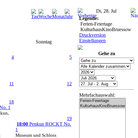
Di, 28. Jul
Legende:
Ferien-Feiertage
KulturhausKinoBruessow
Druckversion
Einstellungen
Sonntag
Gehe zu
4
5
11
12
Mehrfachauswahl:
18
No. 1
nkun,
19
18:00
Penkun ROCKT No.
1
e
Museum und Schloss