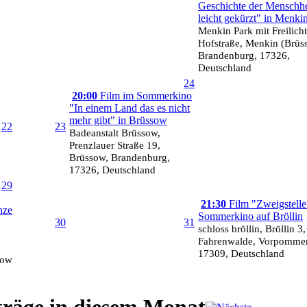
Geschichte der Menschhe
leicht gekürzt" in Menki
Menkin Park mit Freilich
Hofstraße, Menkin (Brüs
Brandenburg, 17326,
Deutschland
24
20:00
Film im Sommerkino
"In einem Land das es nicht
mehr gibt" in Brüssow
22
23
Badeanstalt Brüssow,
Prenzlauer Straße 19,
Brüssow, Brandenburg,
17326, Deutschland
29
21:30
Film "Zweigstelle
nze
Sommerkino auf Bröllin
30
31
schloss bröllin, Bröllin 3,
Fahrenwalde, Vorpomme
17309, Deutschland
sow