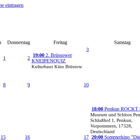
h
Donnerstag
Freitag
Samstag
3
19:00
2. Brüssower
1
2
KNEIPENQUIZ
Kulturhaus Kino Brüssow
8
9
10
18:00
Penkun ROCKT 
Museum und Schloss Pe
Schloßhof 1, Penkun,
Vorpommern, 17328,
Deutschland
15
16
17
20:00
Sommerkino "Di