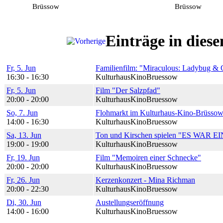
Brüssow
Brüssow
Einträge in die
Fr, 5. Jun
Familienfilm: "Miraculous: Ladybug & 
16:30 - 16:30
KulturhausKinoBruessow
Fr, 5. Jun
Film "Der Salzpfad"
20:00 - 20:00
KulturhausKinoBruessow
So, 7. Jun
Flohmarkt im Kulturhaus-Kino-Brüsso
14:00 - 16:30
KulturhausKinoBruessow
Sa, 13. Jun
Ton und Kirschen spielen "ES WAR EI
19:00 - 19:00
KulturhausKinoBruessow
Fr, 19. Jun
Film "Memoiren einer Schnecke"
20:00 - 20:00
KulturhausKinoBruessow
Fr, 26. Jun
Kerzenkonzert - Mina Richman
20:00 - 22:30
KulturhausKinoBruessow
Di, 30. Jun
Austellungseröffnung
14:00 - 16:00
KulturhausKinoBruessow