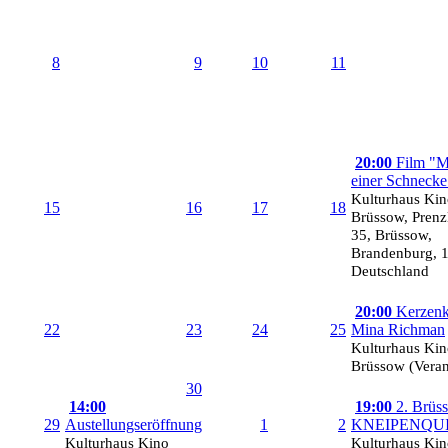
8
9
10
11
20:00
Film "M
einer Schnecke
Kulturhaus Ki
15
16
17
18
Brüssow, Prenzl
35, Brüssow,
Brandenburg, 
Deutschland
20:00
Kerzenk
22
23
24
25
Mina Richman
Kulturhaus Ki
Brüssow (Verans
30
14:00
19:00
2. Brüs
29
Austellungseröffnung
1
2
KNEIPENQU
Kulturhaus Kino
Kulturhaus Ki