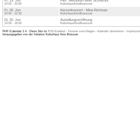
Fr, 19. Jun
Film "Memoiren einer Schnecke"
20:00 - 20:00
KulturhausKinoBruessow
Fr, 26. Jun
Kerzenkonzert - Mina Richman
20:00 - 22:30
KulturhausKinoBruessow
Di, 30. Jun
Austellungseröffnung
14:00 - 16:00
KulturhausKinoBruessow
PHP iCalendar 2.4 -
Diese Site ist
RSS-Enabled
-
Termine vorschlagen
-
Kalender abonnieren
-
Impressum
herausgegeben von der Initiative Kulturhaus Kino Brüssow