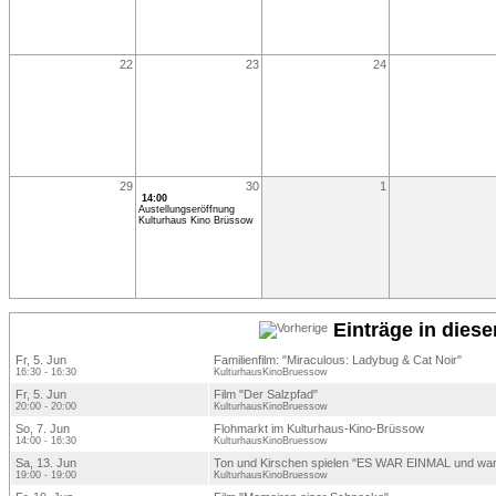
22
23
24
29
30
1
14:00
Austellungseröffnung
Kulturhaus Kino Brüssow
Einträge in dies
Fr, 5. Jun
Familienfilm: "Miraculous: Ladybug & Cat Noir"
16:30 - 16:30
KulturhausKinoBruessow
Fr, 5. Jun
Film "Der Salzpfad"
20:00 - 20:00
KulturhausKinoBruessow
So, 7. Jun
Flohmarkt im Kulturhaus-Kino-Brüssow
14:00 - 16:30
KulturhausKinoBruessow
Sa, 13. Jun
Ton und Kirschen spielen "ES WAR EINMAL und war a
19:00 - 19:00
KulturhausKinoBruessow