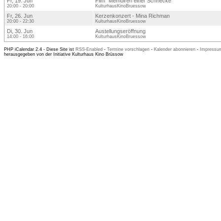
Fr, 19. Jun
Film "Memoiren einer Schnecke"
20:00 - 20:00
KulturhausKinoBruessow
Fr, 26. Jun
Kerzenkonzert - Mina Richman
20:00 - 22:30
KulturhausKinoBruessow
Di, 30. Jun
Austellungseröffnung
14:00 - 16:00
KulturhausKinoBruessow
PHP iCalendar 2.4 -
Diese Site ist
RSS-Enabled
-
Termine vorschlagen
-
Kalender abonnieren
-
Impressum
herausgegeben von der Initiative Kulturhaus Kino Brüssow