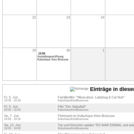
22
23
24
29
30
1
14:00
Austellungseröffnung
Kulturhaus Kino Brüssow
Einträge in dies
Fr, 5. Jun
Familienfilm: "Miraculous: Ladybug & Cat Noir"
16:30 - 16:30
KulturhausKinoBruessow
Fr, 5. Jun
Film "Der Salzpfad"
20:00 - 20:00
KulturhausKinoBruessow
So, 7. Jun
Flohmarkt im Kulturhaus-Kino-Brüssow
14:00 - 16:30
KulturhausKinoBruessow
Sa, 13. Jun
Ton und Kirschen spielen "ES WAR EINMAL und war a
19:00 - 19:00
KulturhausKinoBruessow