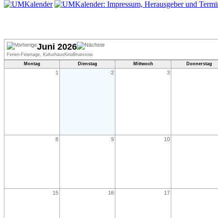
Juni 2026
Ferien-Feiertage, KulturhausKinoBruessow
Montag
Dienstag
Mittwoch
Donnerstag
1
2
3
8
9
10
15
16
17