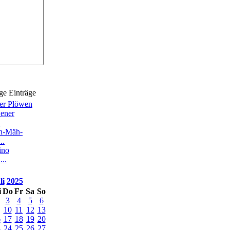
ge Einträge
ier Plöwen
ener
.
en-Mäh-
..
ino
..
li
2025
i
Do
Fr
Sa
So
3
4
5
6
10
11
12
13
6
17
18
19
20
3
24
25
26
27