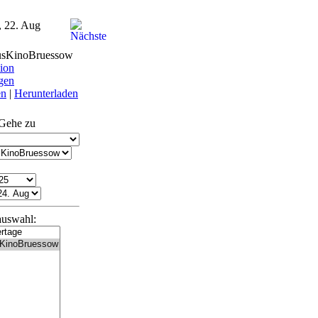
, 22. Aug
usKinoBruessow
ion
ngen
en
|
Herunterladen
Gehe zu
uswahl: