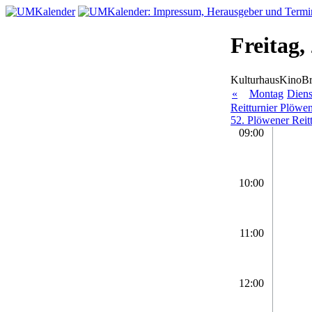
Freitag,
KulturhausKinoB
«
Montag
Diens
Reitturnier Plöwe
52. Plöwener Reitt
09:00
10:00
11:00
12:00