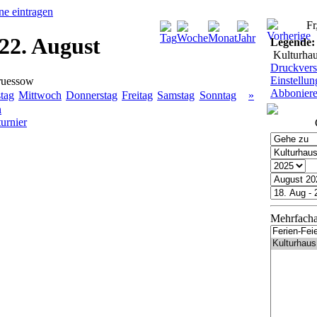
Fr
 22. August
Legende:
Kulturha
Druckvers
Einstellu
ruessow
Abbonier
tag
Mittwoch
Donnerstag
Freitag
Samstag
Sonntag
»
n
urnier
Mehrfacha