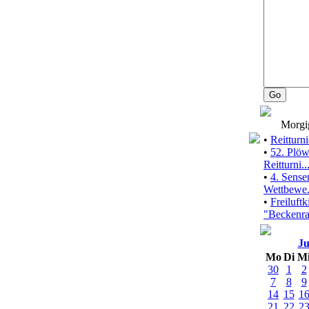
Morgi
•
Reitturn
•
52. Plöw
Reitturni..
•
4. Sens
Wettbewe.
•
Freiluftk
"Beckenra.
Ju
Mo
Di
M
30
1
2
7
8
9
14
15
1
21
22
2