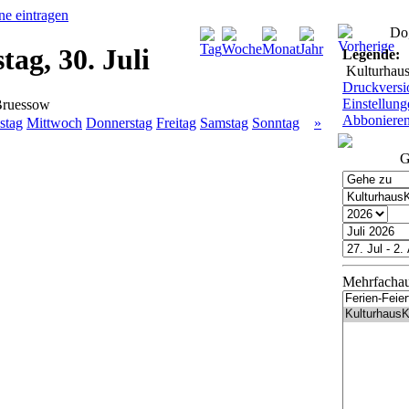
Do,
ag, 30. Juli
Legende:
Kulturhau
Druckversi
Einstellung
Bruessow
Abboniere
stag
Mittwoch
Donnerstag
Freitag
Samstag
Sonntag
»
G
Mehrfacha