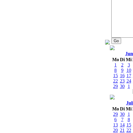
Jun
Mo
Di
Mi
1
2
3
8
9
10
15
16
17
22
23
24
29
30
1
Jul
Mo
Di
Mi
29
30
1
6
7
8
13
14
15
20
21
22