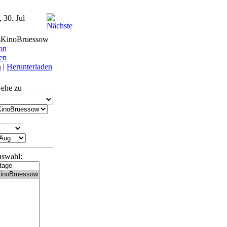
 30. Jul
sKinoBruessow
on
en
n
|
Herunterladen
ehe zu
uswahl: