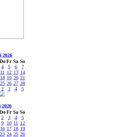
i
2026
Do
Fr
Sa
So
4
5
6
7
11
12
13
14
18
19
20
21
25
26
27
28
2
3
4
5
i
2026
Do
Fr
Sa
So
2
3
4
5
9
10
11
12
16
17
18
19
23
24
25
26