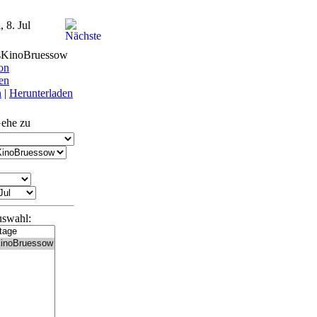
, 8. Jul
sKinoBruessow
on
en
n
|
Herunterladen
ehe zu
uswahl: