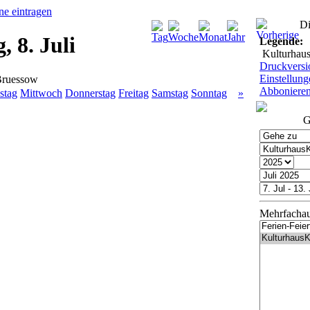
Di
, 8. Juli
Legende:
Kulturhau
Druckversi
Einstellung
Bruessow
Abboniere
stag
Mittwoch
Donnerstag
Freitag
Samstag
Sonntag
»
G
Mehrfacha