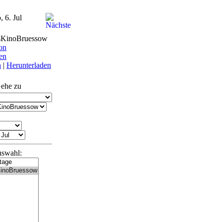
, 6. Jul
sKinoBruessow
on
en
n
|
Herunterladen
ehe zu
uswahl: