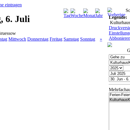
So
 6. Juli
Legende:
Kulturhau
Druckversi
Einstellung
Bruessow
Abboniere
stag
Mittwoch
Donnerstag
Freitag
Samstag
Sonntag
»
G
Mehrfacha