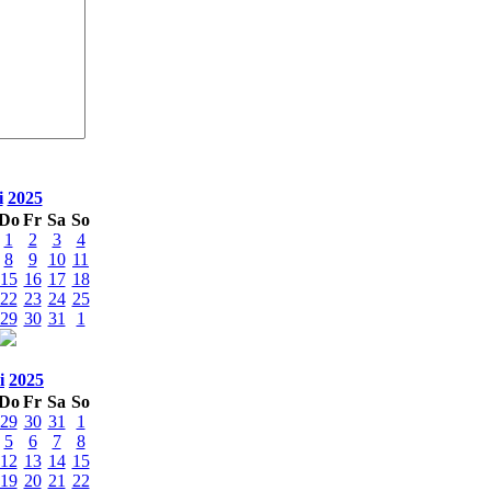
i
2025
Do
Fr
Sa
So
1
2
3
4
8
9
10
11
15
16
17
18
22
23
24
25
29
30
31
1
i
2025
Do
Fr
Sa
So
29
30
31
1
5
6
7
8
12
13
14
15
19
20
21
22