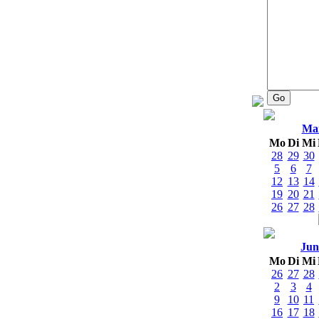
Ma
Mo
Di
Mi
28
29
30
5
6
7
12
13
14
19
20
21
26
27
28
Jun
Mo
Di
Mi
26
27
28
2
3
4
9
10
11
16
17
18