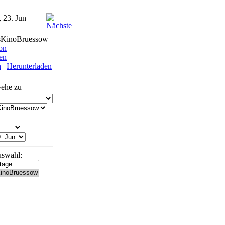
 23. Jun
sKinoBruessow
on
en
n
|
Herunterladen
ehe zu
uswahl: