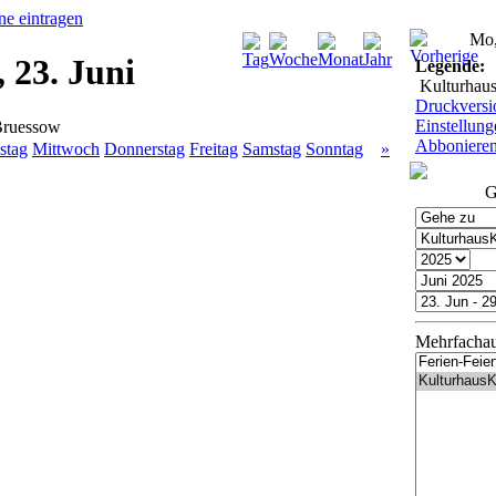
Mo,
 23. Juni
Legende:
Kulturhau
Druckversi
Einstellung
Bruessow
Abboniere
stag
Mittwoch
Donnerstag
Freitag
Samstag
Sonntag
»
G
Mehrfacha