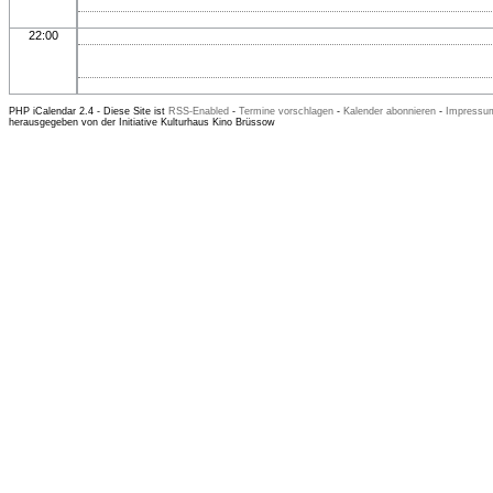
22:00
PHP iCalendar 2.4 -
Diese Site ist
RSS-Enabled
-
Termine vorschlagen
-
Kalender abonnieren
-
Impressum
herausgegeben von der Initiative Kulturhaus Kino Brüssow