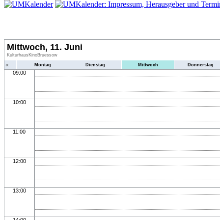
Mittwoch, 11. Juni
KulturhausKinoBruessow
«
Montag
Dienstag
Mittwoch
Donnerstag
09:00
10:00
11:00
12:00
13:00